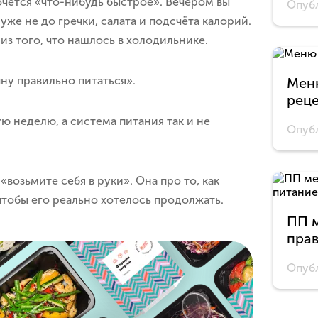
хочется «что-нибудь быстрое». Вечером вы
Опубл
же не до гречки, салата и подсчёта калорий.
 из того, что нашлось в холодильнике.
чну правильно питаться».
Меню
рец
ю неделю, а система питания так и не
Опубл
 «возьмите себя в руки». Она про то, как
чтобы его реально хотелось продолжать.
ПП м
прав
Опубл