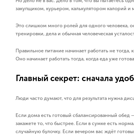
Но дело не в вас. Дело в том, что вы пытаетесь 
закупщиком, курьером, калькулятором калорий и 
Это слишком много ролей для одного человека, ос
тренировки, дела и обычная человеческая усталост
Правильное питание начинает работать не тогда, 
Оно начинает работать тогда, когда еда уже готов
Главный секрет: сначала удо
Люди часто думают, что для результата нужна дис
Если дома есть готовый сбалансированный обед — 
закажете то, что быстрее. Если в сумке есть норм
случайную булочку. Если вечером вас ждёт готов